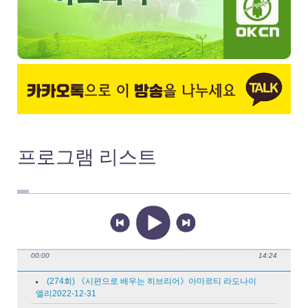
언니, 여기 남조선이야
길 위의 복음
진리를 찾아서
모퉁이돌
들리십니까, 여기는 모
퉁이돌선교회입니다
모돌의 향기
프로그램
리스트
24시간 찬양
이스라엘 찬양
북한성도들의 찬양
중국 찬양
러시아 찬양
00:00
14:24
무순서로 듣기
(274회) 《시편으로 배우는 히브리어》아마르티 라도나이
엘리2022-12-31
서진 찬양