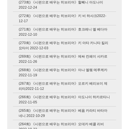
(273회) 《시편으로 배우는 히브리어》할쩨니 아도나이
말씀과 기도
2022-12-24
(272회) 《시편으로 배우는 히브리어》키 비 하샤크2022-
오늘의 만나
12-17
정오의 기도 2
(271회) 《시편으로 배우는 히브리어》호크레니 엘 베다아
2022-12-10
말씀 보따리
(270회) 《시편으로 배우는 히브리어》키 아타 카니타 킬리
다시 듣는 그 말씀 땅끝
요타이 2022-12-03
까지 가다
(269회) 《시편으로 배우는 히브리어》에싸 칸페이 샤카르
2022-11-26
평양국제성경학교
(268회) 《시편으로 배우는 히브리어》아나 엘렠 메루케카
열방을 주께로
2022-11-19
지난 프로그램
(267회) 《시편으로 배우는 히브리어》오르키 베리브이 제
리타2022-11-12
샬롬 예루살렘
(266회) 《시편으로 배우는 히브리어》아도나이 하카르타니
오디오 성경배달
2022-11-05
(265회) 《시편으로 배우는 히브리어》베욤 카라티 바타아
말씀의 빛 비추소서
네니 2022-10-29
예배자로 빚으시고
(264회) 《시편으로 배우는 히브리어》오데카 베콜 리비