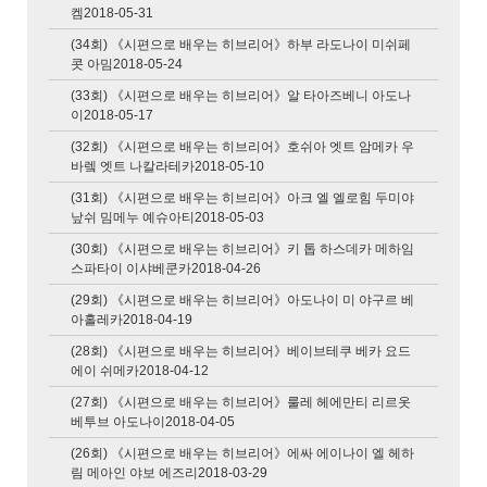
켐2018-05-31
(34회) 《시편으로 배우는 히브리어》하부 라도나이 미쉬페
콧 아밈2018-05-24
(33회) 《시편으로 배우는 히브리어》알 타아즈베니 아도나
이2018-05-17
(32회) 《시편으로 배우는 히브리어》호쉬아 엣트 암메카 우
바렠 엣트 나칼라테카2018-05-10
(31회) 《시편으로 배우는 히브리어》아크 엘 엘로힘 두미야
낲쉬 밈메누 예슈아티2018-05-03
(30회) 《시편으로 배우는 히브리어》키 톱 하스데카 메하임
스파타이 이샤베쿤카2018-04-26
(29회) 《시편으로 배우는 히브리어》아도나이 미 야구르 베
아홀레카2018-04-19
(28회) 《시편으로 배우는 히브리어》베이브테쿠 베카 요드
에이 쉬메카2018-04-12
(27회) 《시편으로 배우는 히브리어》룰레 헤에만티 리르옷
베투브 아도나이2018-04-05
(26회) 《시편으로 배우는 히브리어》에싸 에이나이 엘 헤하
림 메아인 야보 에즈리2018-03-29