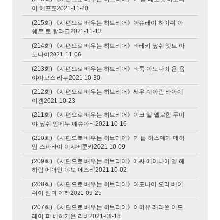
이 헤프쪼2021-11-20
(215회) 《시편으로 배우는 히브리어》아슈레이 하이쉬 아
쉐르 로 할라크2021-11-13
(214회) 《시편으로 배우는 히브리어》바레키 낲쉬 엣트 아
도나이2021-11-06
(213회) 《시편으로 배우는 히브리어》바룩 아도나이 욤 욤
야아모스 라누2021-10-30
(212회) 《시편으로 배우는 히브리어》쎄우 쉐아림 라아쉐
이켐2021-10-23
(211회) 《시편으로 배우는 히브리어》아크 엘 엘로힘 두미
야 낲쉬 밈메누 예슈아티2021-10-16
(210회) 《시편으로 배우는 히브리어》키 톱 하스데카 메하
임 스파타이 이샤베쿤카2021-10-09
(209회) 《시편으로 배우는 히브리어》에싸 에이나이 엘 헤
하림 메아인 야보 에즈리2021-10-02
(208회) 《시편으로 배우는 히브리어》아도나이 오리 베이
쉬이 임미 이라2021-09-25
(207회) 《시편으로 배우는 히브리어》이히유 레라쫀 이므
레이 피 베히기욘 리비2021-09-18