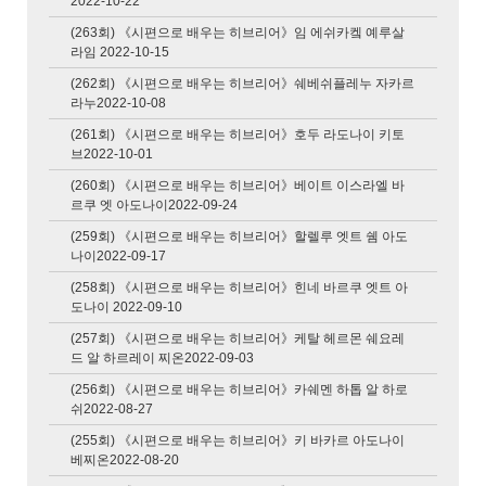
2022-10-22
시편으로 배우는 히브리
(263회) 《시편으로 배우는 히브리어》임 에쉬카켘 예루살
어
라임 2022-10-15
예수 이야기
(262회) 《시편으로 배우는 히브리어》쉐베쉬플레누 자카르
라누2022-10-08
또 다른 숲이 시작 됐어
요
(261회) 《시편으로 배우는 히브리어》호두 라도나이 키토
브2022-10-01
날짜별 다시듣기

(260회) 《시편으로 배우는 히브리어》베이트 이스라엘 바
르쿠 엣 아도나이2022-09-24
2026-08-07 (Fri)
(259회) 《시편으로 배우는 히브리어》할렐루 엣트 쉠 아도
2026-08-06 (Thu)
나이2022-09-17
2026-08-05 (Wed)
(258회) 《시편으로 배우는 히브리어》힌네 바르쿠 엣트 아
도나이 2022-09-10
2026-08-04 (Tue)
(257회) 《시편으로 배우는 히브리어》케탈 헤르몬 쉐요레
2026-08-03 (Mon)
드 알 하르레이 찌온2022-09-03
(256회) 《시편으로 배우는 히브리어》카쉐멘 하톱 알 하로
2026-08-02 (Sun)
쉬2022-08-27
2026-08-01 (Sat)
(255회) 《시편으로 배우는 히브리어》키 바카르 아도나이
베찌온2022-08-20
2026-07-31 (Fri)