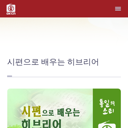
홈
다국어 성경
모퉁이돌선교회
헌금
시편으로 배우는 히브리어
예배와 찬양
남북연합예배
비파와 수금으로
선교지
남과 북, 우리는 한가족
예 하나님, 제가 여기 있
습니다