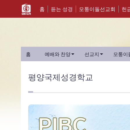
홈
듣는 성경
모퉁이돌선교회
헌


홈
예배와 찬양
선교지
모퉁이
평양국제성경학교