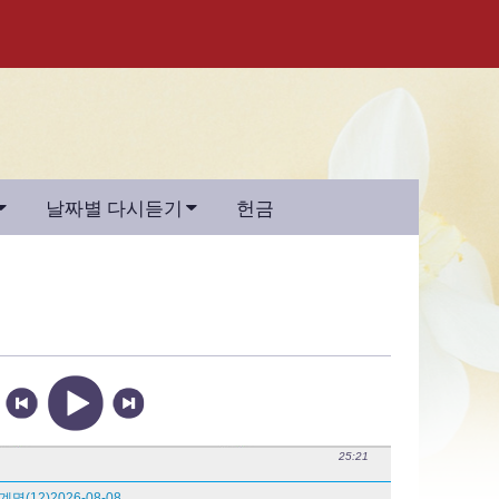
홈
다국어 성경
모퉁이돌선교회


날짜별 다시듣기
헌금
헌금
예배와 찬양
남북연합예배
비파와 수금으로
선교지
남과 북, 우리는 한가족
예 하나님, 제가 여기 있
25:21
습니다
12)2026-08-08