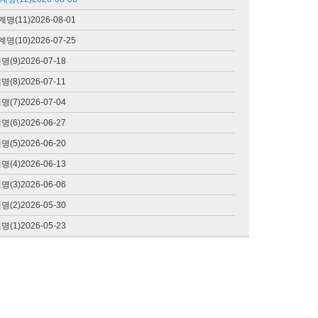
언니, 여기 남조선이야
11)2026-08-01
길 위의 복음
10)2026-07-25
진리를 찾아서
)2026-07-18
모퉁이돌
)2026-07-11
들리십니까, 여기는 모
)2026-07-04
퉁이돌선교회입니다
)2026-06-27
모돌의 향기
)2026-06-20
)2026-06-13
24시간 찬양
)2026-06-06
이스라엘 찬양
)2026-05-30
북한성도들의 찬양
)2026-05-23
중국 찬양
러시아 찬양
무순서로 듣기
서진 찬양