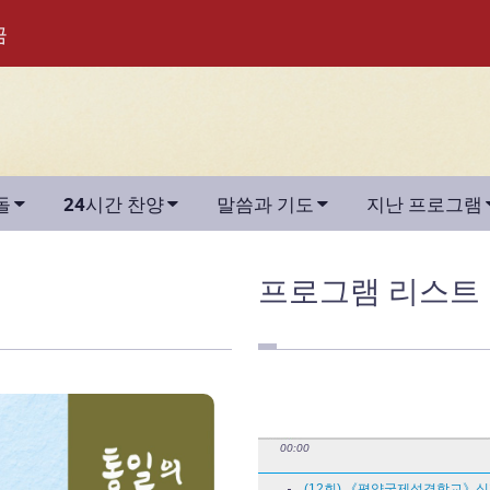
금



돌
24시간 찬양
말씀과 기도
지난 프로그램
프로그램
리스트
00:00
(12회) 《평양국제성경학교》십계명(