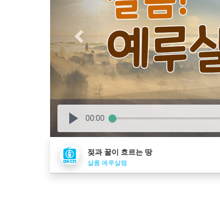
00:00
젖과 꿀이 흐르는 땅
샬롬 예루살렘