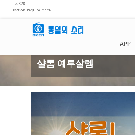
Line: 320
Function: require_once
APP
샬롬 예루살렘
Previous