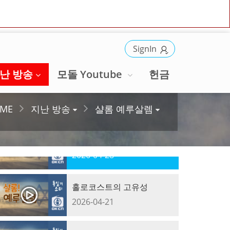
SignIn
난 방송
모돌 Youtube
헌금
ME
지난 방송
샬롬 예루살렘
젖과 꿀이 흐르는 땅
2026-04-28
홀로코스트의 고유성
2026-04-21