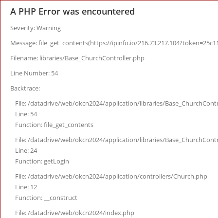
A PHP Error was encountered
Severity: Warning
Message: file_get_contents(https://ipinfo.io/216.73.217.104?token=25c1
Filename: libraries/Base_ChurchController.php
Line Number: 54
Backtrace:
File: /datadrive/web/okcn2024/application/libraries/Base_ChurchContr
Line: 54
Function: file_get_contents
File: /datadrive/web/okcn2024/application/libraries/Base_ChurchContr
Line: 24
Function: getLogin
File: /datadrive/web/okcn2024/application/controllers/Church.php
Line: 12
Function: __construct
File: /datadrive/web/okcn2024/index.php