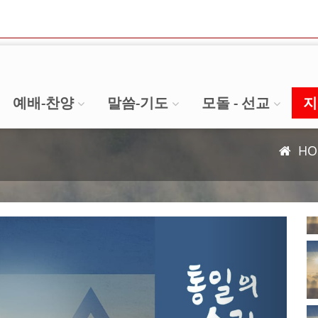
예배-찬양
말씀-기도
모돌 - 선교
지
HO
Next