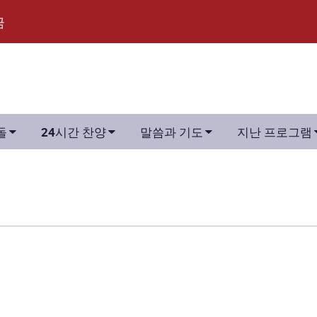
금



돌
24시간 찬양
말씀과 기도
지난 프로그램