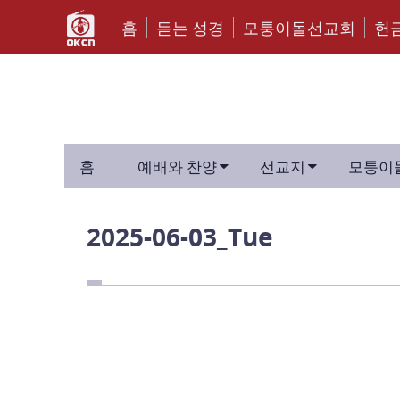
홈
듣는 성경
모퉁이돌선교회
헌


홈
예배와 찬양
선교지
모퉁이
2025-06-03_Tue