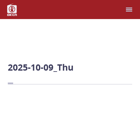
홈
다국어 성경
모퉁이돌선교회
헌금
2025-10-09_Thu
예배와 찬양
남북연합예배
비파와 수금으로
선교지
남과 북, 우리는 한가족
예 하나님, 제가 여기 있
습니다