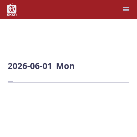
홈
다국어 성경
모퉁이돌선교회
헌금
2026-06-01_Mon
예배와 찬양
남북연합예배
비파와 수금으로
선교지
남과 북, 우리는 한가족
예 하나님, 제가 여기 있
습니다