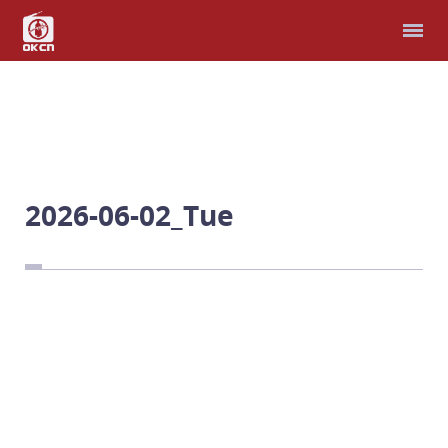
홈
다국어 성경
모퉁이돌선교회
헌금
2026-06-02_Tue
예배와 찬양
남북연합예배
비파와 수금으로
선교지
남과 북, 우리는 한가족
예 하나님, 제가 여기 있
습니다