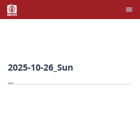
홈
다국어 성경
모퉁이돌선교회
헌금
2025-10-26_Sun
예배와 찬양
남북연합예배
비파와 수금으로
선교지
남과 북, 우리는 한가족
예 하나님, 제가 여기 있
습니다