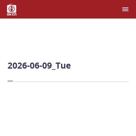
홈
다국어 성경
모퉁이돌선교회
헌금
2026-06-09_Tue
예배와 찬양
남북연합예배
비파와 수금으로
선교지
남과 북, 우리는 한가족
예 하나님, 제가 여기 있
습니다