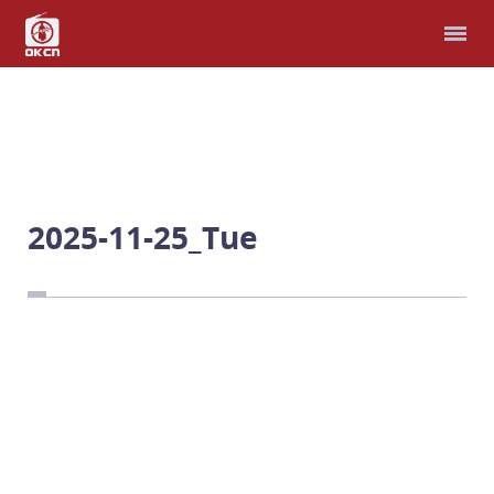
홈
다국어 성경
모퉁이돌선교회
헌금
2025-11-25_Tue
예배와 찬양
남북연합예배
비파와 수금으로
선교지
남과 북, 우리는 한가족
예 하나님, 제가 여기 있
습니다