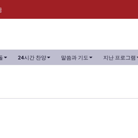
금



돌
24시간 찬양
말씀과 기도
지난 프로그램