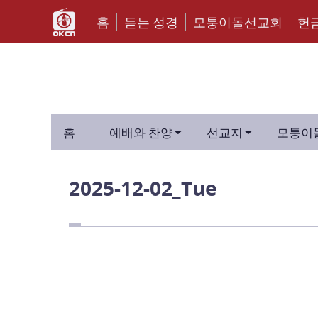
홈
듣는 성경
모퉁이돌선교회
헌


홈
예배와 찬양
선교지
모퉁이
2025-12-02_Tue