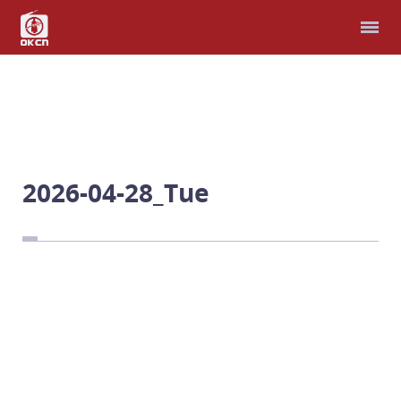
홈
다국어 성경
모퉁이돌선교회
헌금
2026-04-28_Tue
예배와 찬양
남북연합예배
비파와 수금으로
선교지
남과 북, 우리는 한가족
예 하나님, 제가 여기 있
습니다