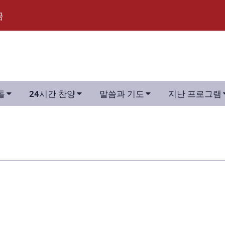
금



돌
24시간 찬양
말씀과 기도
지난 프로그램